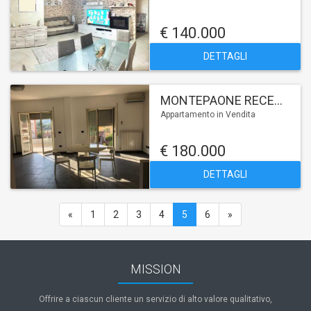
€ 140.000
DETTAGLI
MONTEPAONE RECENTE COSTRUZIONE
Appartamento in Vendita
€ 180.000
DETTAGLI
«
1
2
3
4
5
6
»
MISSION
Offrire a ciascun cliente un servizio di alto valore qualitativo,