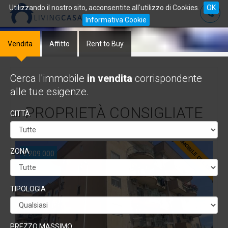
Utilizzando il nostro sito, acconsentite all'utilizzo di Cookies.
OK
Informativa Cookie
Vendita
Affitto
Rent to Buy
Cerca l'immobile
in vendita
corrispondente
alle tue esigenze.
PROPRIETÀ CONSIGLIATE
CITTÀ
IMMOBILE DEL MESE
ZONA
€ 209.000
TIPOLOGIA
PREZZO MASSIMO