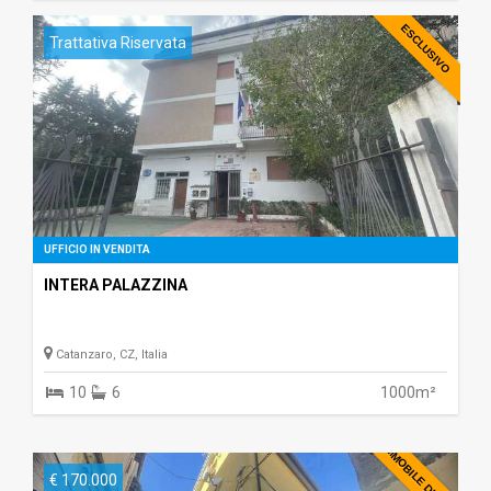
ESCLUSIVO
Trattativa Riservata
UFFICIO IN VENDITA
INTERA PALAZZINA
Catanzaro, CZ, Italia
10
6
1000m²
IMMOBILE DEL MESE
€ 170.000