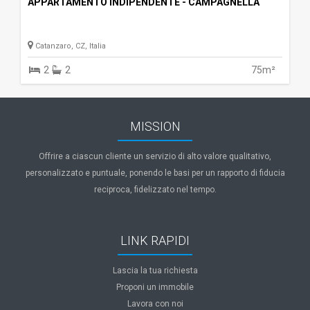
APPARTAMENTO INDIPENDENTE - CAMPAGNELLA
Catanzaro, CZ, Italia
2
2
75m²
MISSION
Offrire a ciascun cliente un servizio di alto valore qualitativo,
personalizzato e puntuale, ponendo le basi per un rapporto di fiducia
reciproca, fidelizzato nel tempo.
LINK RAPIDI
Lascia la tua richiesta
Proponi un immobile
Lavora con noi