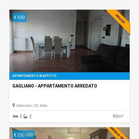
NOVITA'
€ 500
APPARTAMENTO IN AFFITTO
GAGLIANO - APPARTAMENTO ARREDATO
Catanzaro, CZ, Italia
3
2
90m²
IMMOBILE DEL MESE
€ 250.000