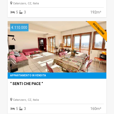
Catanzaro, CZ, Italia
5
3
192m²
OCCASIONE
€ 110.000
APPARTAMENTO IN VENDITA
“ SENTI CHE PACE “
Catanzaro, CZ, Italia
5
3
160m²