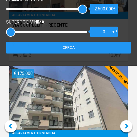
2.500.000
APPARTAMENTO IN VENDITA
SUPERFICIE MINIMA
VIA SCOPELLITI - RECENTE
0
Catanzaro
CERCA
3
2
120m²
IMMOBILE DEL MESE
€ 175.000
APPARTAMENTO IN VENDITA