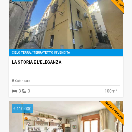
CIELO TERRA / TERRATETTO IN VENDITA
LA STORIA E L'ELEGANZA
Catanzaro
3
3
100m²
NUOVO PREZZO
€ 110.000